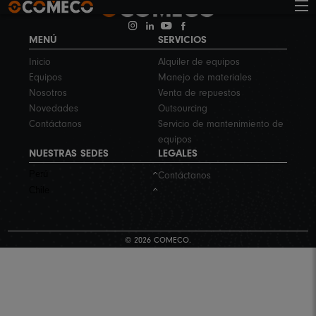
MENÚ
SERVICIOS
Inicio
Alquiler de equipos
Equipos
Manejo de materiales
Nosotros
Venta de repuestos
Novedades
Outsourcing
Contáctanos
Servicio de mantenimiento de
equipos
NUESTRAS SEDES
LEGALES
Perú
Contáctanos
Chile
© 2026 COMECO.