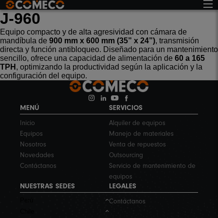
J-960
Equipo compacto y de alta agresividad con cámara de
mandíbula de
900 mm x 600 mm (35” x 24”)
, transmisión
directa y función antibloqueo. Diseñado para un mantenimiento
sencillo, ofrece una capacidad de alimentación de
60 a 165
TPH
, optimizando la productividad según la aplicación y la
configuración del equipo.
MENÚ
SERVICIOS
Inicio
Alquiler de equipos
Equipos
Manejo de materiales
Nosotros
Venta de repuestos
Novedades
Outsourcing
Contáctanos
Servicio de mantenimiento de
equipos
NUESTRAS SEDES
LEGALES
Perú
Contáctanos
Chile