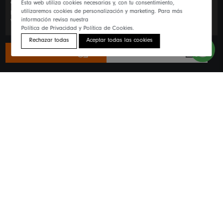
6100 mm x 1830 mm
escala. Cuenta con una criba de
y ofrece un
Esta web utiliza cookies necesarias y, con tu consentimiento,
150 a 600 TPH
utilizaremos cookies de personalización y marketing. Para más
procesamiento continuo y eficiente con una capacidad de
,
información revisa nuestra
variando según el material.
Política de Privacidad y Política de Cookies.
Rechazar todas
Aceptar todas las cookies
Solicitar cotización
Descargar ficha técnica