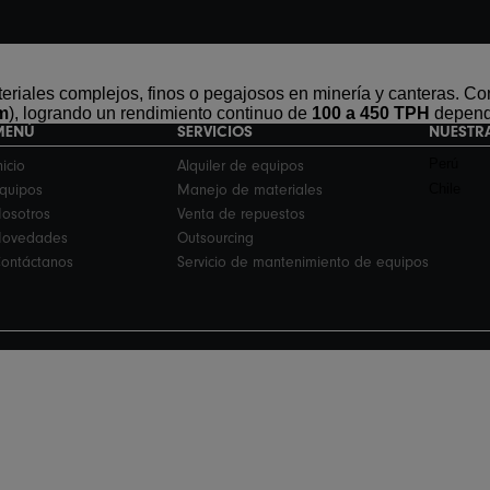
teriales complejos, finos o pegajosos en minería y canteras. 
 m
), logrando un rendimiento continuo de
100 a 450 TPH
dependi
MENÚ
SERVICIOS
NUESTR
Perú
nicio
Alquiler de equipos
Chile
quipos
Manejo de materiales
osotros
Venta de repuestos
Novedades
Outsourcing
ontáctanos
Servicio de mantenimiento de equipos