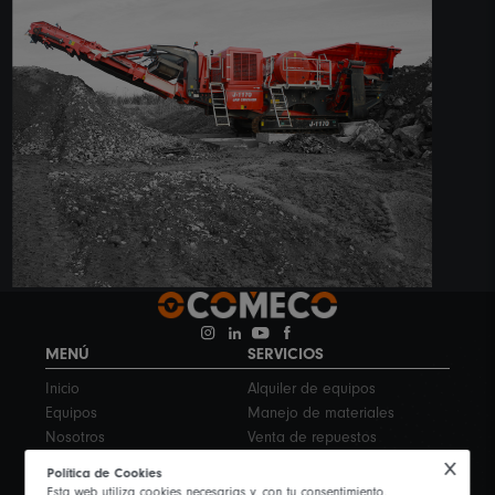
MENÚ
SERVICIOS
Inicio
Alquiler de equipos
Equipos
Manejo de materiales
Nosotros
Venta de repuestos
Novedades
Outsourcing
Política de Cookies
Contáctanos
Servicio de mantenimiento de
Esta web utiliza cookies necesarias y, con tu consentimiento,