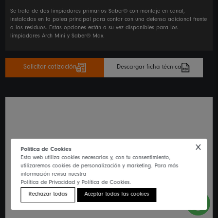
Se trata de dos limpiadores primarios Saber® con montaje en canal,
instalados en la polea principal para contar con una defensa adicional frente
a los residuos. Estas opciones están a su vez disponibles para los
limpiadores Arch Mini y Saber® Max.
Solicitar cotización
Descargar ficha técnica
Política de Cookies
Esta web utiliza cookies necesarias y, con tu consentimiento,
utilizaremos cookies de personalización y marketing. Para más
información revisa nuestra
Política de Privacidad y Política de Cookies.
Rechazar todas
Aceptar todas las cookies