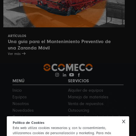
ARTÍCULOS
Una guía para el Mantenimiento Preventivo de
una Zaranda Móvil
Ver más
MENÚ
SERVICIOS
Inicio
Alquiler de equipos
Equipos
Manejo de materiales
Nosotros
Venta de repuestos
Novedades
Outsourcing
Contáctanos
Servicio de mantenimiento de
Política de Cookies
equipos
Esta web utiliza cookies necesarias y, con tu consentimiento,
NUESTRAS SEDES
LEGALES
utilizaremos cookies de personalización y marketing. Para más